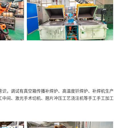
意识，调试有真空箱传播补焊炉、高温度钎焊炉、补焊机生产
工中间、激光手术切机、翘片冲压工艺浇注机等手工手工加工