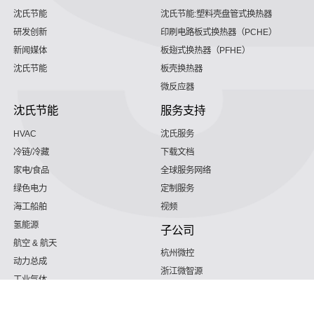
沈氏节能
沈氏节能:塑料壳盘管式换热器
研发创新
印刷电路板式换热器（PCHE）
新闻媒体
板翅式换热器（PFHE）
沈氏节能
板壳换热器
微反应器
沈氏节能
服务支持
HVAC
沈氏服务
冷链/冷藏
下载文档
家电/食品
全球服务网络
绿色电力
定制服务
海工船舶
视频
氢能源
子公司
航空 & 航天
杭州微控
动力总成
浙江微智源
工业气体
精细化工