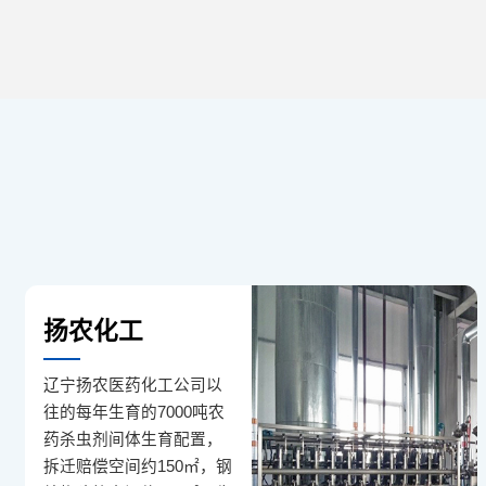
扬农化工
辽宁扬农医药化工公司以
往的每年生育的7000吨农
药杀虫剂间体生育配置，
拆迁赔偿空间约150㎡，钢