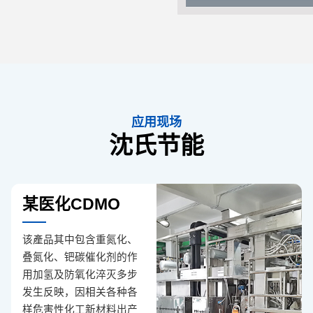
应用现场
沈氏节能
某医化CDMO
该產品其中包含重氮化、
叠氮化、钯碳催化剂的作
用加氢及防氧化淬灭多步
发生反映，因相关各种各
样危害性化工新材料出产