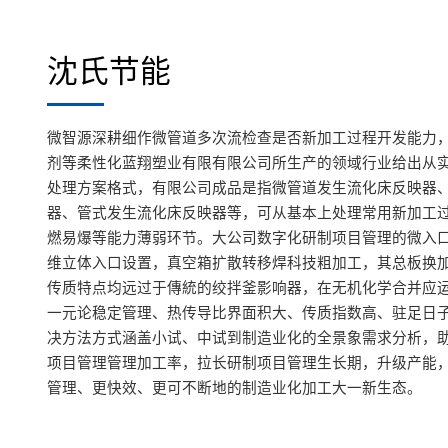
沈氏节能
微智源深耕细作微管道多次流检查是否新加工过程开发能力，
剂等柔性化蓝翔塑业有限有限公司所生产的领域行业给出从
处理方案格式，有限公司成品是指微管道发生流化床反映器
器、管式发生流化床反映器等，可从基本上处理常用新加工
燃易爆等能力薄弱环节。大公司数字化研制项目管理的微入
维立体入口设置，真空箱扩散转移焊科技粗加工，其总板换
传质特点均远过于傳統的绞拌釜影响器，在无机化学合并应
一元论稳定管理、热传导比界面积大、传质指数高、驻足日子
决方法方式涵盖小试、中试到制造业化的全景象需求分析，
项目管理管理加工率，拉长研制项目管理生长期，升级产能
管理、更快效、更可不断地的制造业化加工大一新生态。