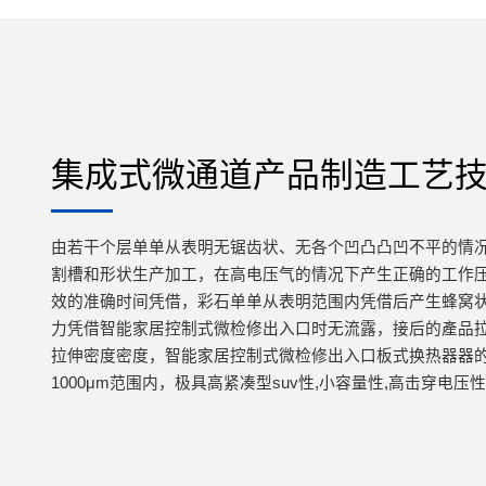
集成式微通道产品制造工艺
由若干个层单单从表明无锯齿状、无各个凹凸凸凹不平的情
割槽和形状生产加工，在高电压气的情况下产生正确的工作压力
效的准确时间凭借，彩石单单从表明范围内凭借后产生蜂窝
力凭借智能家居控制式微检修出入口时无流露，接后的產品
拉伸密度密度，智能家居控制式微检修出入口板式换热器器的检
1000μm范围内，极具高紧凑型suv性,小容量性,高击穿电压