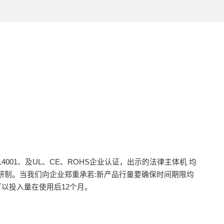
S014001、及UL、CE、ROHS企业认证，出示的法律主体机 均
研制。当我们向企业郑重承若:新产品行量要确保时间期限均
可以投入量在使用后12个月。